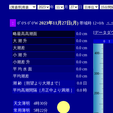
年
月
日
：
2023年11月27日(月)
＜
0ﾟ0'S 0ﾟ0'W
帯域時 12+0/h
[
データダ
略最高高潮面
0.0 cm
大 潮 升
0.0 cm
0
1
大潮差
0.0 cm
小 潮 升
0.0 cm
小潮差 升
0.0 cm
平 均 水 面
0.0 cm
平均潮差
0.0 cm
潮 齢［朔望より大潮まで］
0.0 日
平均高潮間隔［月正中より満潮 ］
0.0 時
天文薄明
4時30分
常用薄明
5時22分