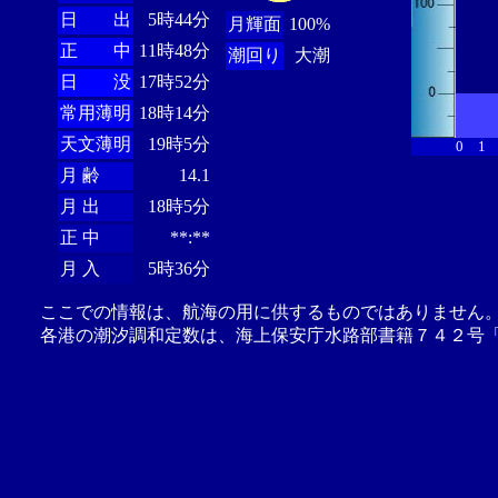
日 出
5時44分
月輝面
100%
正 中
11時48分
潮回り
大潮
日 没
17時52分
常用薄明
18時14分
天文薄明
19時5分
0
1
月 齢
14.1
月 出
18時5分
正 中
**:**
月 入
5時36分
ここでの情報は、航海の用に供するものではありません
各港の潮汐調和定数は、海上保安庁水路部書籍７４２号