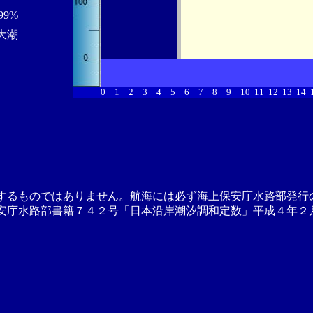
99%
大潮
0
1
2
3
4
5
6
7
8
9
10
11
12
13
14
するものではありません。航海には必ず海上保安庁水路部発行
安庁水路部書籍７４２号「日本沿岸潮汐調和定数」平成４年２