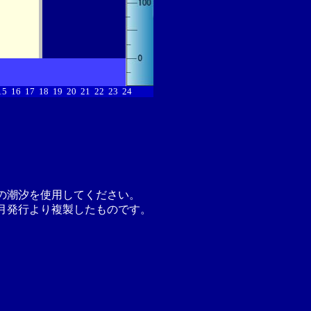
15
16
17
18
19
20
21
22
23
24
の潮汐を使用してください。
月発行より複製したものです。