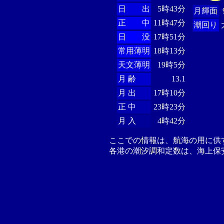
日 出
5時43分
月輝面
正 中
11時47分
潮回り
日 没
17時51分
常用薄明
18時13分
天文薄明
19時5分
月 齢
13.1
月 出
17時10分
正 中
23時23分
月 入
4時42分
ここでの情報は、航海の用に供
各港の潮汐調和定数は、海上保