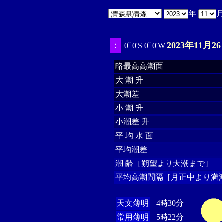
年
：
2023年11月26
0ﾟ0'S 0ﾟ0'W
略最高高潮面
大 潮 升
大潮差
小 潮 升
小潮差 升
平 均 水 面
平均潮差
潮 齢［朔望より大潮まで］
平均高潮間隔［月正中より満潮
天文薄明
4時30分
常用薄明
5時22分