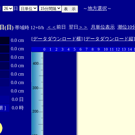
月
日
～
地方選択
～
日(日)
＜＜
前日
翌日
＞＞
月単位表示
潮位10
帯域時 12+0/h
[
データダウンロード横
] [
データダウンロード縦
0.0 cm
0.0 cm
0
1
2
3
4
5
6
7
8
9
10
11
12
13
14
0.0 cm
0.0 cm
0.0 cm
0.0 cm
0.0 cm
0.0 日
 ］
0.0 時