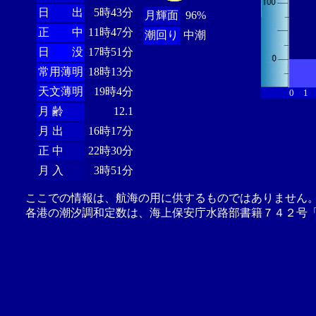
日 出
5時43分
月輝面
96%
正 中
11時47分
潮回り
中潮
日 没
17時51分
常用薄明
18時13分
天文薄明
19時4分
0
1
月 齢
12.1
月 出
16時17分
正 中
22時30分
月 入
3時51分
ここでの情報は、航海の用に供するものではありません
各港の潮汐調和定数は、海上保安庁水路部書籍７４２号