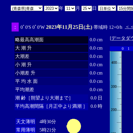
年
月
日
：
2023年11月25日(土)
＜
0ﾟ0'S 0ﾟ0'W
帯域時 12+0/h
[
データダ
略最高高潮面
0.0 cm
大 潮 升
0.0 cm
0
1
大潮差
0.0 cm
小 潮 升
0.0 cm
小潮差 升
0.0 cm
平 均 水 面
0.0 cm
平均潮差
0.0 cm
潮 齢［朔望より大潮まで］
0.0 日
平均高潮間隔［月正中より満潮 ］
0.0 時
天文薄明
4時30分
常用薄明
5時21分