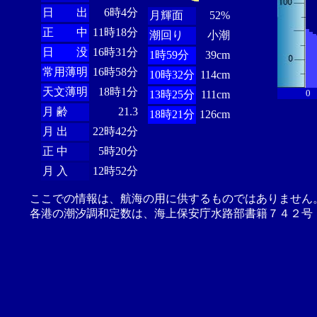
日 出
6時4分
月輝面
52%
正 中
11時18分
潮回り
小潮
日 没
16時31分
1時59分
39cm
常用薄明
16時58分
10時32分
114cm
天文薄明
18時1分
0
13時25分
111cm
月 齢
21.3
18時21分
126cm
月 出
22時42分
正 中
5時20分
月 入
12時52分
ここでの情報は、航海の用に供するものではありません
各港の潮汐調和定数は、海上保安庁水路部書籍７４２号