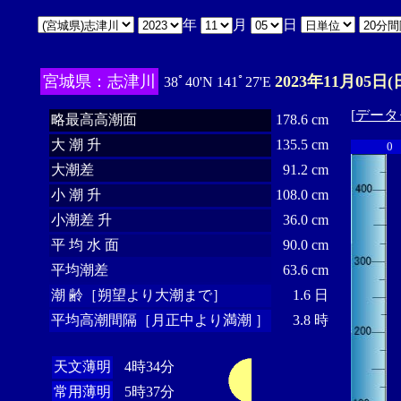
年
月
日
宮城県：志津川
2023年11月05日(
38ﾟ40'N 141ﾟ27'E
[
データ
略最高高潮面
178.6 cm
大 潮 升
135.5 cm
0
大潮差
91.2 cm
小 潮 升
108.0 cm
小潮差 升
36.0 cm
平 均 水 面
90.0 cm
平均潮差
63.6 cm
潮 齢［朔望より大潮まで］
1.6 日
平均高潮間隔［月正中より満潮 ］
3.8 時
天文薄明
4時34分
常用薄明
5時37分