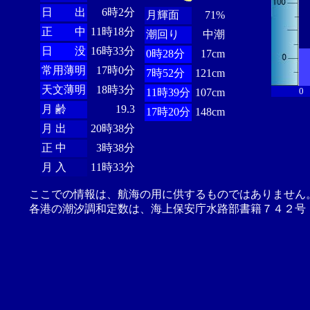
日 出
6時2分
月輝面
71%
正 中
11時18分
潮回り
中潮
日 没
16時33分
0時28分
17cm
常用薄明
17時0分
7時52分
121cm
天文薄明
18時3分
0
11時39分
107cm
月 齢
19.3
17時20分
148cm
月 出
20時38分
正 中
3時38分
月 入
11時33分
ここでの情報は、航海の用に供するものではありません
各港の潮汐調和定数は、海上保安庁水路部書籍７４２号