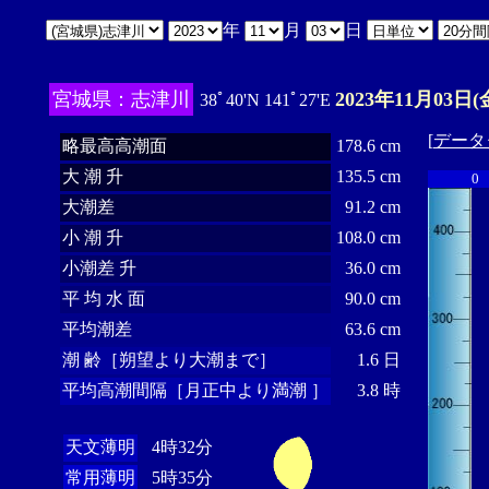
年
月
日
宮城県：志津川
2023年11月03日(
38ﾟ40'N 141ﾟ27'E
[
データ
略最高高潮面
178.6 cm
大 潮 升
135.5 cm
0
大潮差
91.2 cm
小 潮 升
108.0 cm
小潮差 升
36.0 cm
平 均 水 面
90.0 cm
平均潮差
63.6 cm
潮 齢［朔望より大潮まで］
1.6 日
平均高潮間隔［月正中より満潮 ］
3.8 時
天文薄明
4時32分
常用薄明
5時35分