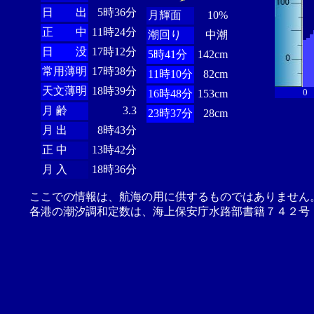
日 出
5時36分
月輝面
10%
正 中
11時24分
潮回り
中潮
日 没
17時12分
5時41分
142cm
常用薄明
17時38分
11時10分
82cm
天文薄明
18時39分
0
16時48分
153cm
月 齢
3.3
23時37分
28cm
月 出
8時43分
正 中
13時42分
月 入
18時36分
ここでの情報は、航海の用に供するものではありません
各港の潮汐調和定数は、海上保安庁水路部書籍７４２号