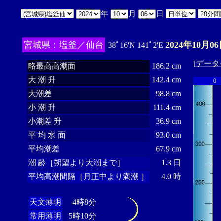
年
月
日
宮城県：塩釜／仙台
2024年10月06
38ﾟ16'N 141ﾟ2'E
[
データ
略最高高潮面
186.2 cm
大 潮 升
142.4 cm
0
大潮差
98.8 cm
小 潮 升
111.4 cm
小潮差 升
36.9 cm
平 均 水 面
93.0 cm
平均潮差
67.9 cm
潮 齢［朔望より大潮まで］
1.3 日
平均高潮間隔［月正中より満潮 ］
4.0 時
天文薄明
4時8分
常用薄明
5時10分