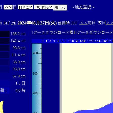
月
日
～
地方選択
～
2024年08月27日(火)
＜＜
前日
翌日
＞
N 141ﾟ2'E
使用時 JST
[
データダウンロード横
] [
データダウンロー
186.2 cm
142.4 cm
0
1
2
3
4
5
6
7
8
9
10
11
12
13
14
15
16
17
1
98.8 cm
111.4 cm
36.9 cm
93.0 cm
67.9 cm
1.3 日
潮 ］
4.0 時