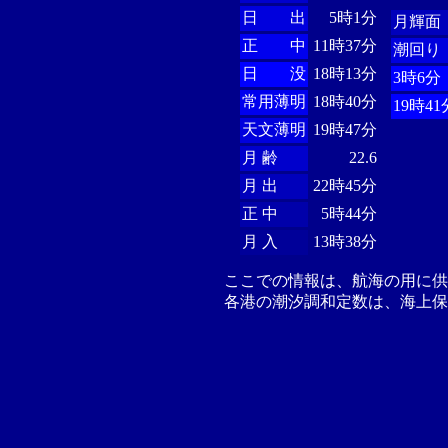
日 出
5時1分
月輝面
正 中
11時37分
潮回り
日 没
18時13分
3時6分
常用薄明
18時40分
19時41
天文薄明
19時47分
月 齢
22.6
月 出
22時45分
正 中
5時44分
月 入
13時38分
ここでの情報は、航海の用に
各港の潮汐調和定数は、海上保