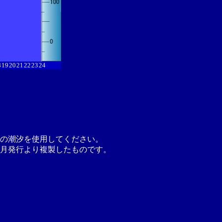
8
19
20
21
22
23
24
の潮汐を使用してください。
月発行より複製したものです。