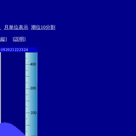
＞
月単位表示
潮位10分割
ド縦
] [
説明
]
8
19
20
21
22
23
24