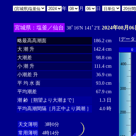
年
月
日
宮城県：塩釜／仙台
2024年08月06
38ﾟ16'N 141ﾟ2'E
[
データ
略最高高潮面
186.2 cm
大 潮 升
142.4 cm
0
大潮差
98.8 cm
小 潮 升
111.4 cm
小潮差 升
36.9 cm
平 均 水 面
93.0 cm
平均潮差
67.9 cm
潮 齢［朔望より大潮まで］
1.3 日
平均高潮間隔［月正中より満潮 ］
4.0 時
天文薄明
3時0分
常用薄明
4時14分