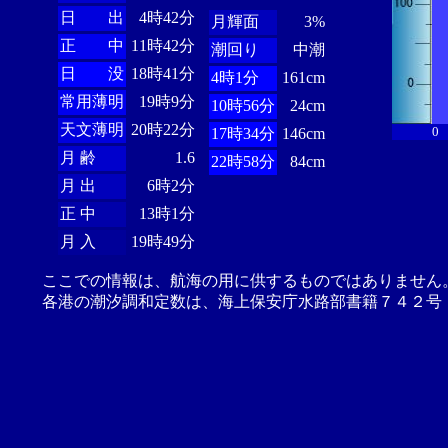
日 出
4時42分
月輝面
3%
正 中
11時42分
潮回り
中潮
日 没
18時41分
4時1分
161cm
常用薄明
19時9分
10時56分
24cm
天文薄明
20時22分
0
17時34分
146cm
月 齢
1.6
22時58分
84cm
月 出
6時2分
正 中
13時1分
月 入
19時49分
ここでの情報は、航海の用に供するものではありません
各港の潮汐調和定数は、海上保安庁水路部書籍７４２号