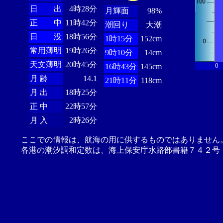
日 出
4時28分
月輝面
98%
正 中
11時42分
潮回り
大潮
日 没
18時56分
1時15分
152cm
常用薄明
19時26分
9時10分
14cm
天文薄明
20時45分
0
16時43分
145cm
月 齢
14.1
21時11分
118cm
月 出
18時25分
正 中
22時57分
月 入
2時26分
ここでの情報は、航海の用に供するものではありません
各港の潮汐調和定数は、海上保安庁水路部書籍７４２号