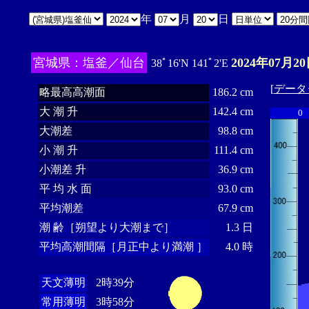
年
月
日
宮城県：塩釜／仙台
2024年07月20
38ﾟ16'N 141ﾟ2'E
[
データ
略最高高潮面
186.2 cm
大 潮 升
142.4 cm
0
大潮差
98.8 cm
小 潮 升
111.4 cm
小潮差 升
36.9 cm
平 均 水 面
93.0 cm
平均潮差
67.9 cm
潮 齢［朔望より大潮まで］
1.3 日
平均高潮間隔［月正中より満潮 ］
4.0 時
天文薄明
2時39分
常用薄明
3時58分