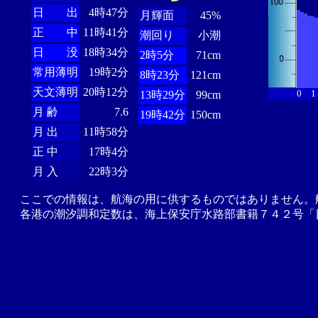
日 出
4時47分
月輝面
45%
正 中
11時41分
潮回り
小潮
日 没
18時34分
2時5分
71cm
常用薄明
19時2分
8時23分
121cm
天文薄明
20時12分
0
1
13時29分
99cm
月 齢
7.6
19時42分
150cm
月 出
11時58分
正 中
17時4分
月 入
22時3分
ここでの情報は、航海の用に供するものではありません。
各港の潮汐調和定数は、海上保安庁水路部書籍７４２号「