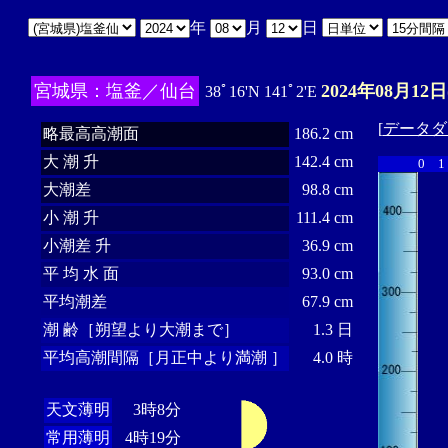
年
月
日
宮城県：塩釜／仙台
2024年08月12日
38ﾟ16'N 141ﾟ2'E
[
データダ
略最高高潮面
186.2 cm
大 潮 升
142.4 cm
0
1
大潮差
98.8 cm
小 潮 升
111.4 cm
小潮差 升
36.9 cm
平 均 水 面
93.0 cm
平均潮差
67.9 cm
潮 齢［朔望より大潮まで］
1.3 日
平均高潮間隔［月正中より満潮 ］
4.0 時
天文薄明
3時8分
常用薄明
4時19分