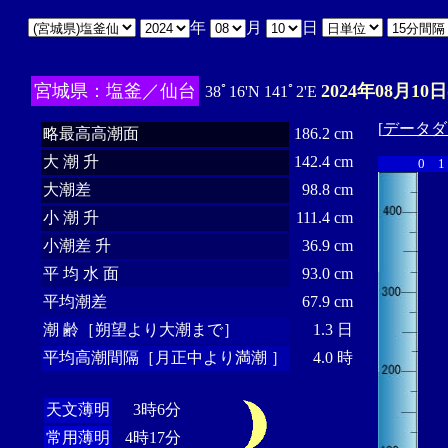
年
月
日
宮城県：塩釜／仙台
2024年08月10日
38ﾟ16'N 141ﾟ2'E
[
データダ
略最高高潮面
186.2 cm
大 潮 升
142.4 cm
0
1
大潮差
98.8 cm
小 潮 升
111.4 cm
小潮差 升
36.9 cm
平 均 水 面
93.0 cm
平均潮差
67.9 cm
潮 齢［朔望より大潮まで］
1.3 日
平均高潮間隔［月正中より満潮 ］
4.0 時
天文薄明
3時6分
常用薄明
4時17分