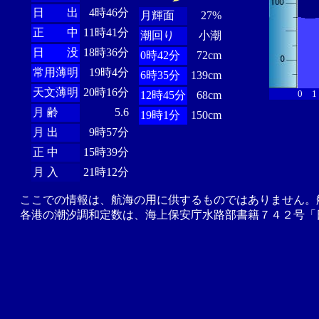
日 出
4時46分
月輝面
27%
正 中
11時41分
潮回り
小潮
日 没
18時36分
0時42分
72cm
常用薄明
19時4分
6時35分
139cm
天文薄明
20時16分
0
1
12時45分
68cm
月 齢
5.6
19時1分
150cm
月 出
9時57分
正 中
15時39分
月 入
21時12分
ここでの情報は、航海の用に供するものではありません。
各港の潮汐調和定数は、海上保安庁水路部書籍７４２号「