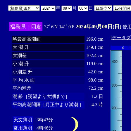
年
月
日
福島県：四倉
2024年09月08日(日)
37ﾟ6'N 141ﾟ0'E
使用
[
データダ
略最高高潮面
196.0 cm
大 潮 升
149.1 cm
0
1
大潮差
102.4 cm
小 潮 升
119.0 cm
小潮差 升
42.0 cm
平 均 水 面
98.0 cm
平均潮差
72.2 cm
潮 齢［朔望より大潮まで］
1.2 日
平均高潮間隔［月正中より満潮 ］
4.3 時
天文薄明
3時43分
常用薄明
4時46分