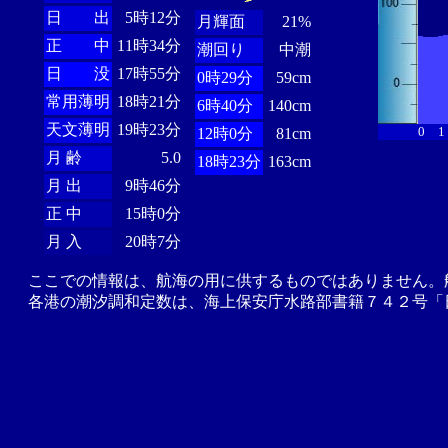
日 出
5時12分
月輝面
21%
正 中
11時34分
潮回り
中潮
日 没
17時55分
0時29分
59cm
常用薄明
18時21分
6時40分
140cm
天文薄明
19時23分
0
1
12時0分
81cm
月 齢
5.0
18時23分
163cm
月 出
9時46分
正 中
15時0分
月 入
20時7分
ここでの情報は、航海の用に供するものではありません。
各港の潮汐調和定数は、海上保安庁水路部書籍７４２号「