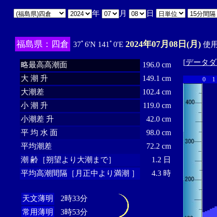
年
月
日
福島県：四倉
2024年07月08日(月)
37ﾟ6'N 141ﾟ0'E
使用
[
データダ
略最高高潮面
196.0 cm
大 潮 升
149.1 cm
0
1
大潮差
102.4 cm
小 潮 升
119.0 cm
小潮差 升
42.0 cm
平 均 水 面
98.0 cm
平均潮差
72.2 cm
潮 齢［朔望より大潮まで］
1.2 日
平均高潮間隔［月正中より満潮 ］
4.3 時
天文薄明
2時33分
常用薄明
3時53分