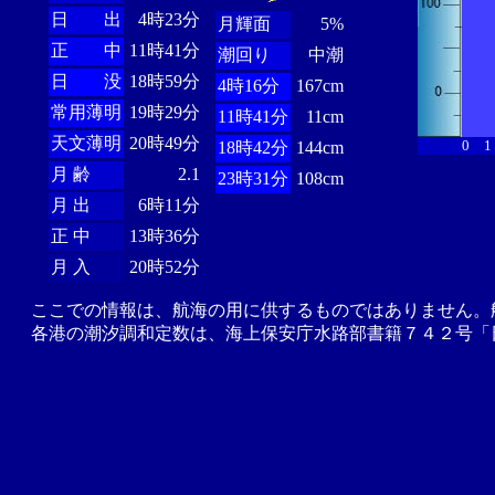
日 出
4時23分
月輝面
5%
正 中
11時41分
潮回り
中潮
日 没
18時59分
4時16分
167cm
常用薄明
19時29分
11時41分
11cm
天文薄明
20時49分
0
1
18時42分
144cm
月 齢
2.1
23時31分
108cm
月 出
6時11分
正 中
13時36分
月 入
20時52分
ここでの情報は、航海の用に供するものではありません。
各港の潮汐調和定数は、海上保安庁水路部書籍７４２号「