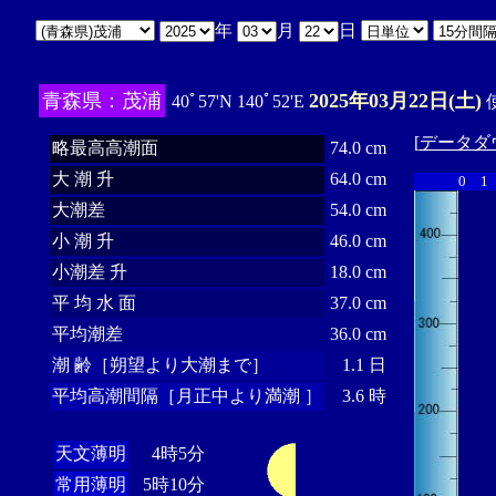
年
月
日
青森県：茂浦
2025年03月22日(土)
40ﾟ57'N 140ﾟ52'E
使
[
データダ
略最高高潮面
74.0 cm
大 潮 升
64.0 cm
0
1
大潮差
54.0 cm
小 潮 升
46.0 cm
小潮差 升
18.0 cm
平 均 水 面
37.0 cm
平均潮差
36.0 cm
潮 齢［朔望より大潮まで］
1.1 日
平均高潮間隔［月正中より満潮 ］
3.6 時
天文薄明
4時5分
常用薄明
5時10分