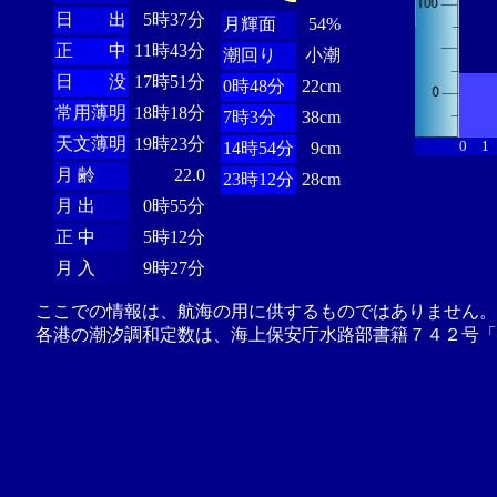
日 出
5時37分
月輝面
54%
正 中
11時43分
潮回り
小潮
日 没
17時51分
0時48分
22cm
常用薄明
18時18分
7時3分
38cm
天文薄明
19時23分
0
1
14時54分
9cm
月 齢
22.0
23時12分
28cm
月 出
0時55分
正 中
5時12分
月 入
9時27分
ここでの情報は、航海の用に供するものではありません。
各港の潮汐調和定数は、海上保安庁水路部書籍７４２号「