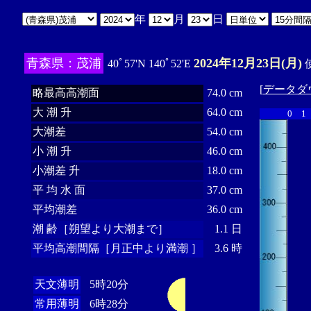
年
月
日
青森県：茂浦
2024年12月23日(月)
40ﾟ57'N 140ﾟ52'E
使
[
データダ
略最高高潮面
74.0 cm
大 潮 升
64.0 cm
0
1
大潮差
54.0 cm
小 潮 升
46.0 cm
小潮差 升
18.0 cm
平 均 水 面
37.0 cm
平均潮差
36.0 cm
潮 齢［朔望より大潮まで］
1.1 日
平均高潮間隔［月正中より満潮 ］
3.6 時
天文薄明
5時20分
常用薄明
6時28分