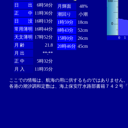
日 出
6時58分
月輝面
48%
正 中
11時36分
潮回り
小潮
日 没
16時13分
1時59分
18cm
常用薄明
16時44分
8時43分
52cm
天文薄明
17時52分
0
1
15時0分
26cm
月 齢
21.8
20時46分
45cm
月 出
**:**
正 中
5時32分
月 入
11時35分
ここでの情報は、航海の用に供するものではありません。
各港の潮汐調和定数は、海上保安庁水路部書籍７４２号「