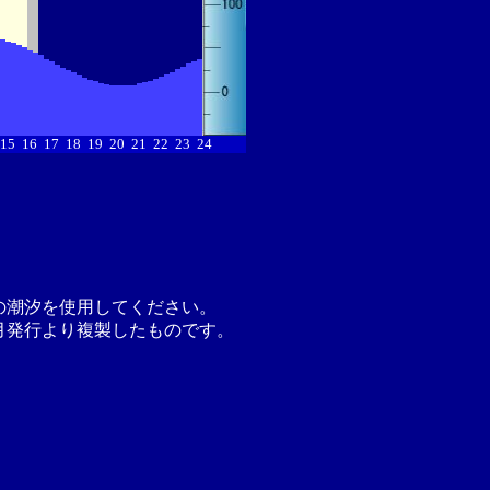
15
16
17
18
19
20
21
22
23
24
の潮汐を使用してください。
月発行より複製したものです。