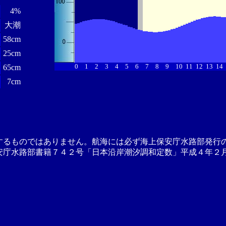
4%
大潮
58cm
25cm
0
1
2
3
4
5
6
7
8
9
10
11
12
13
14
65cm
7cm
するものではありません。航海には必ず海上保安庁水路部発行
安庁水路部書籍７４２号「日本沿岸潮汐調和定数」平成４年２