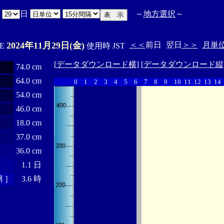
月
日
～
地方選択
～
2024年11月29日(金)
＜＜
前日
翌日
＞＞
月単
'E
使用時 JST
[
データダウンロード横
] [
データダウンロード縦
74.0 cm
64.0 cm
0
1
2
3
4
5
6
7
8
9
10
11
12
13
14
54.0 cm
46.0 cm
18.0 cm
37.0 cm
36.0 cm
1.1 日
 ］
3.6 時