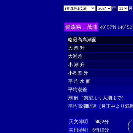
年
青森県：茂浦
40ﾟ57'N 140ﾟ52
略最高高潮面
大 潮 升
大潮差
小 潮 升
小潮差 升
平 均 水 面
平均潮差
潮 齢［朔望より大潮まで］
平均高潮間隔［月正中より満潮
天文薄明
5時2分
常用薄明
6時10分