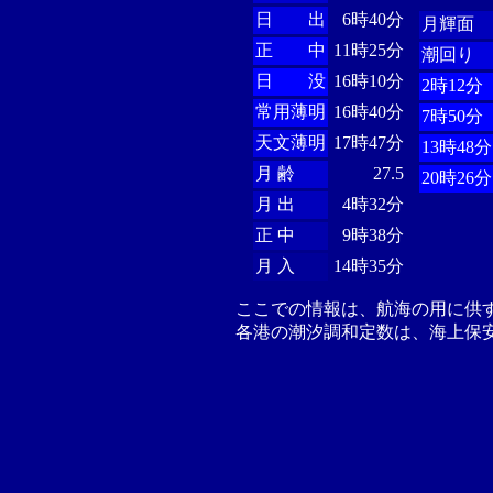
日 出
6時40分
月輝面
正 中
11時25分
潮回り
日 没
16時10分
2時12分
常用薄明
16時40分
7時50分
天文薄明
17時47分
13時48分
月 齢
27.5
20時26分
月 出
4時32分
正 中
9時38分
月 入
14時35分
ここでの情報は、航海の用に供
各港の潮汐調和定数は、海上保