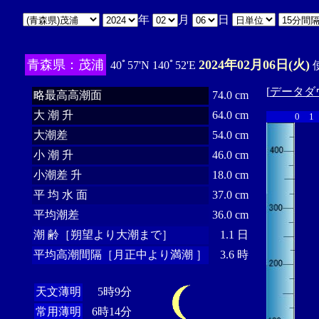
年
月
日
青森県：茂浦
2024年02月06日(火)
40ﾟ57'N 140ﾟ52'E
使
[
データダ
略最高高潮面
74.0 cm
大 潮 升
64.0 cm
0
1
大潮差
54.0 cm
小 潮 升
46.0 cm
小潮差 升
18.0 cm
平 均 水 面
37.0 cm
平均潮差
36.0 cm
潮 齢［朔望より大潮まで］
1.1 日
平均高潮間隔［月正中より満潮 ］
3.6 時
天文薄明
5時9分
常用薄明
6時14分