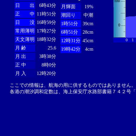
日 出
6時43分
月輝面
19%
正 中
11時51分
潮回り
中潮
日 没
16時59分
1時51分
39cm
常用薄明
17時27分
6時51分
28cm
天文薄明
18時32分
0
1
12時31分
45cm
月 齢
25.6
19時42分
4cm
月 出
3時38分
正 中
8時0分
月 入
12時20分
ここでの情報は、航海の用に供するものではありません。
各港の潮汐調和定数は、海上保安庁水路部書籍７４２号「