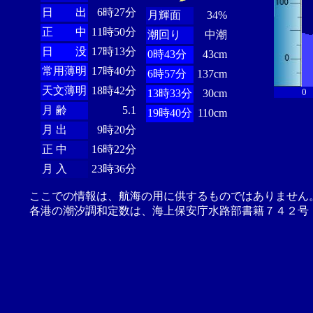
日 出
6時27分
月輝面
34%
正 中
11時50分
潮回り
中潮
日 没
17時13分
0時43分
43cm
常用薄明
17時40分
6時57分
137cm
天文薄明
18時42分
0
13時33分
30cm
月 齢
5.1
19時40分
110cm
月 出
9時20分
正 中
16時22分
月 入
23時36分
ここでの情報は、航海の用に供するものではありません
各港の潮汐調和定数は、海上保安庁水路部書籍７４２号