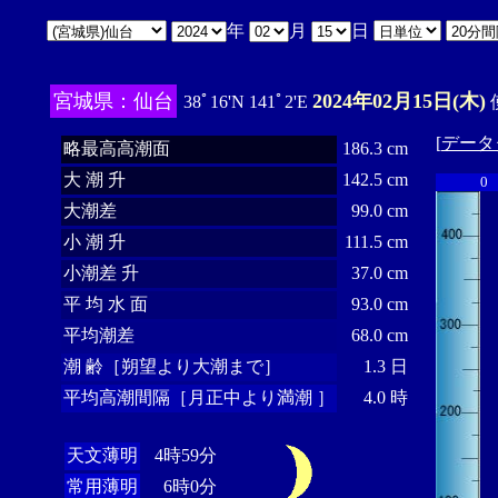
年
月
日
宮城県：仙台
2024年02月15日(木)
38ﾟ16'N 141ﾟ2'E
[
データ
略最高高潮面
186.3 cm
大 潮 升
142.5 cm
0
大潮差
99.0 cm
小 潮 升
111.5 cm
小潮差 升
37.0 cm
平 均 水 面
93.0 cm
平均潮差
68.0 cm
潮 齢［朔望より大潮まで］
1.3 日
平均高潮間隔［月正中より満潮 ］
4.0 時
天文薄明
4時59分
常用薄明
6時0分