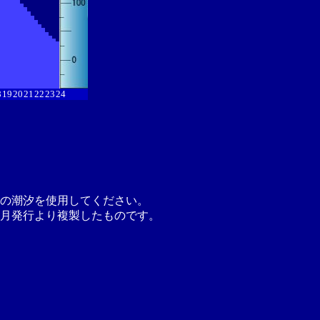
8
19
20
21
22
23
24
の潮汐を使用してください。
月発行より複製したものです。