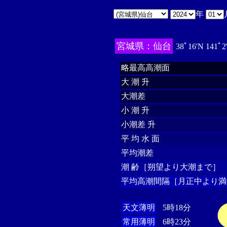
年
宮城県：仙台
38ﾟ16'N 141ﾟ2
略最高高潮面
大 潮 升
大潮差
小 潮 升
小潮差 升
平 均 水 面
平均潮差
潮 齢［朔望より大潮まで］
平均高潮間隔［月正中より満
天文薄明
5時18分
常用薄明
6時23分