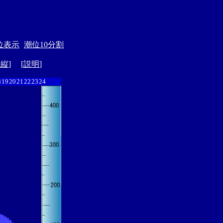
位表示
潮位10分割
ド縦
] [
説明
]
8
19
20
21
22
23
24