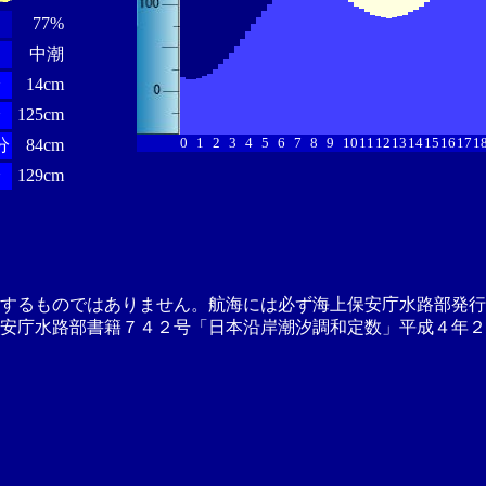
77%
中潮
分
14cm
分
125cm
0
1
2
3
4
5
6
7
8
9
10
11
12
13
14
15
16
17
1
分
84cm
分
129cm
供するものではありません。航海には必ず海上保安庁水路部発行
安庁水路部書籍７４２号「日本沿岸潮汐調和定数」平成４年２