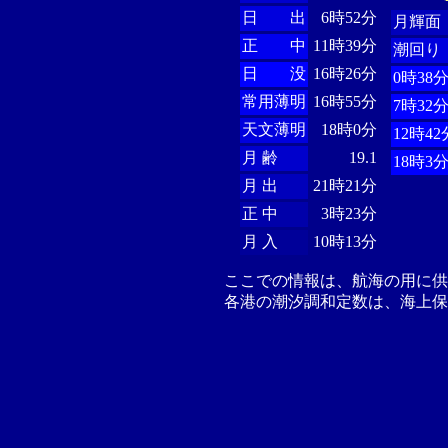
日 出
6時52分
月輝面
正 中
11時39分
潮回り
日 没
16時26分
0時38
常用薄明
16時55分
7時32
天文薄明
18時0分
12時42
月 齢
19.1
18時3
月 出
21時21分
正 中
3時23分
月 入
10時13分
ここでの情報は、航海の用に
各港の潮汐調和定数は、海上保