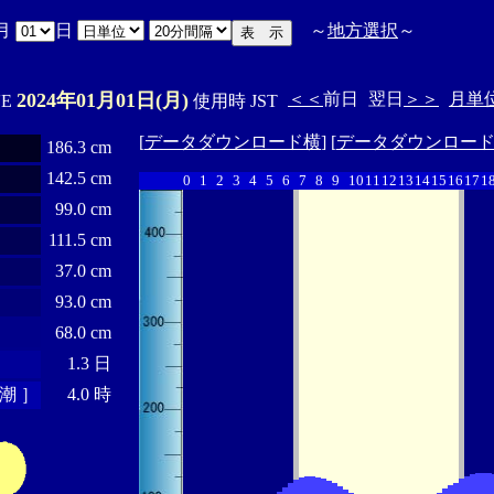
月
日
～
地方選択
～
2024年01月01日(月)
＜＜
前日
翌日
＞＞
月単
'E
使用時 JST
[
データダウンロード横
] [
データダウンロー
186.3 cm
142.5 cm
0
1
2
3
4
5
6
7
8
9
10
11
12
13
14
15
16
17
1
99.0 cm
111.5 cm
37.0 cm
93.0 cm
68.0 cm
1.3 日
潮 ］
4.0 時