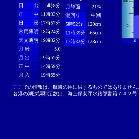
日 出
5時8分
月輝面
21%
正 中
11時33分
潮回り
中潮
日 没
17時57分
5時52分
120cm
常用薄明
18時24分
11時39分
65cm
天文薄明
19時32分
0
17時32分
128cm
月 齢
5.0
月 出
9時55分
正 中
14時59分
月 入
19時55分
ここでの情報は、航海の用に供するものではありません
各港の潮汐調和定数は、海上保安庁水路部書籍７４２号