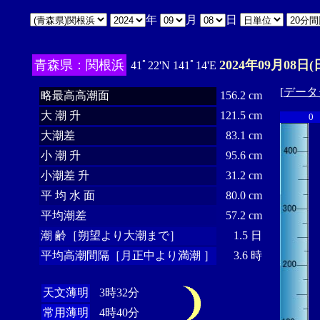
年
月
日
青森県：関根浜
2024年09月08日(
41ﾟ22'N 141ﾟ14'E
[
データ
略最高高潮面
156.2 cm
大 潮 升
121.5 cm
0
大潮差
83.1 cm
小 潮 升
95.6 cm
小潮差 升
31.2 cm
平 均 水 面
80.0 cm
平均潮差
57.2 cm
潮 齢［朔望より大潮まで］
1.5 日
平均高潮間隔［月正中より満潮 ］
3.6 時
天文薄明
3時32分
常用薄明
4時40分