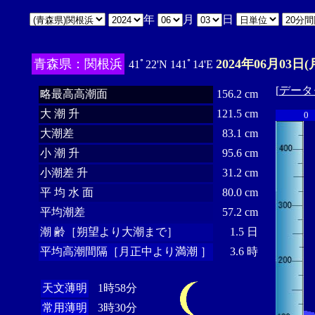
年
月
日
青森県：関根浜
2024年06月03日(
41ﾟ22'N 141ﾟ14'E
[
データ
略最高高潮面
156.2 cm
大 潮 升
121.5 cm
0
大潮差
83.1 cm
小 潮 升
95.6 cm
小潮差 升
31.2 cm
平 均 水 面
80.0 cm
平均潮差
57.2 cm
潮 齢［朔望より大潮まで］
1.5 日
平均高潮間隔［月正中より満潮 ］
3.6 時
天文薄明
1時58分
常用薄明
3時30分