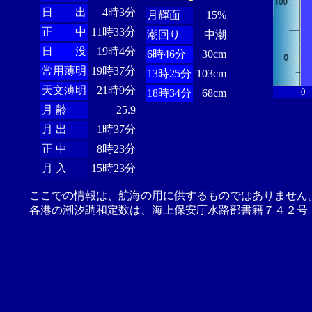
日 出
4時3分
月輝面
15%
正 中
11時33分
潮回り
中潮
日 没
19時4分
6時46分
30cm
常用薄明
19時37分
13時25分
103cm
天文薄明
21時9分
0
18時34分
68cm
月 齢
25.9
月 出
1時37分
正 中
8時23分
月 入
15時23分
ここでの情報は、航海の用に供するものではありません
各港の潮汐調和定数は、海上保安庁水路部書籍７４２号