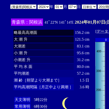
年
月
日
青森県：関根浜
2024年01月07日(
41ﾟ22'N 141ﾟ14'E
[
データ
略最高高潮面
156.2 cm
大 潮 升
121.5 cm
0
大潮差
83.1 cm
小 潮 升
95.6 cm
小潮差 升
31.2 cm
平 均 水 面
80.0 cm
平均潮差
57.2 cm
潮 齢［朔望より大潮まで］
1.5 日
平均高潮間隔［月正中より満潮 ］
3.6 時
天文薄明
5時22分
常用薄明
6時30分