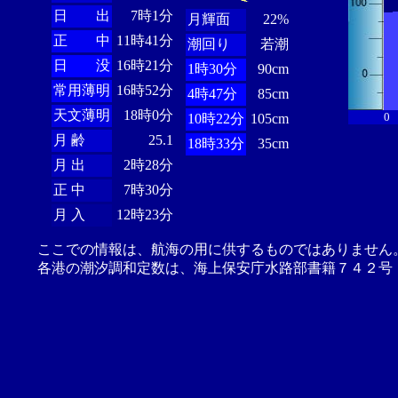
日 出
7時1分
月輝面
22%
正 中
11時41分
潮回り
若潮
日 没
16時21分
1時30分
90cm
常用薄明
16時52分
4時47分
85cm
天文薄明
18時0分
0
10時22分
105cm
月 齢
25.1
18時33分
35cm
月 出
2時28分
正 中
7時30分
月 入
12時23分
ここでの情報は、航海の用に供するものではありません
各港の潮汐調和定数は、海上保安庁水路部書籍７４２号