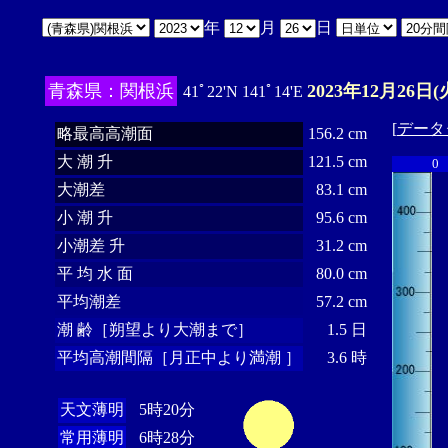
年
月
日
青森県：関根浜
2023年12月26日(
41ﾟ22'N 141ﾟ14'E
[
データ
略最高高潮面
156.2 cm
大 潮 升
121.5 cm
0
大潮差
83.1 cm
小 潮 升
95.6 cm
小潮差 升
31.2 cm
平 均 水 面
80.0 cm
平均潮差
57.2 cm
潮 齢［朔望より大潮まで］
1.5 日
平均高潮間隔［月正中より満潮 ］
3.6 時
天文薄明
5時20分
常用薄明
6時28分