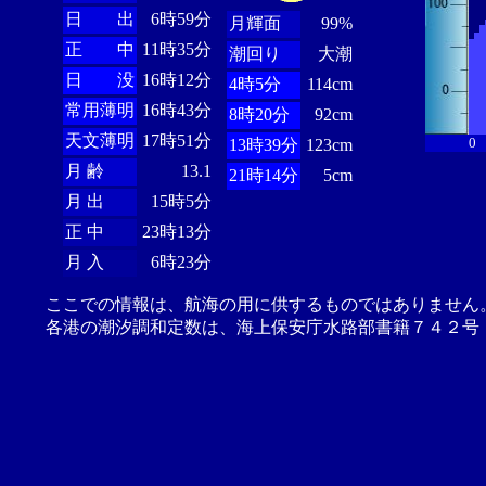
日 出
6時59分
月輝面
99%
正 中
11時35分
潮回り
大潮
日 没
16時12分
4時5分
114cm
常用薄明
16時43分
8時20分
92cm
天文薄明
17時51分
0
13時39分
123cm
月 齢
13.1
21時14分
5cm
月 出
15時5分
正 中
23時13分
月 入
6時23分
ここでの情報は、航海の用に供するものではありません
各港の潮汐調和定数は、海上保安庁水路部書籍７４２号