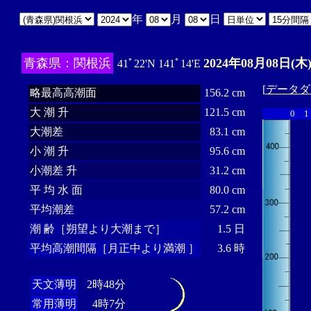
年
月
日
青森県：関根浜
2024年08月08日(木
41ﾟ22'N 141ﾟ14'E
[
データダ
略最高高潮面
156.2 cm
大 潮 升
121.5 cm
0
1
大潮差
83.1 cm
小 潮 升
95.6 cm
小潮差 升
31.2 cm
平 均 水 面
80.0 cm
平均潮差
57.2 cm
潮 齢［朔望より大潮まで］
1.5 日
平均高潮間隔［月正中より満潮 ］
3.6 時
天文薄明
2時48分
常用薄明
4時7分