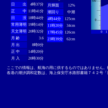
日 出
4時37分
月輝面
12%
正 中
11時41分
潮回り
中潮
日 没
18時44分
4時44分
125cm
常用薄明
19時14分
11時20分
34cm
天文薄明
20時32分
0
1
17時45分
126cm
月 齢
3.6
23時39分
62cm
月 出
8時0分
正 中
14時20分
月 入
20時30分
ここでの情報は、航海の用に供するものではありません。
各港の潮汐調和定数は、海上保安庁水路部書籍７４２号「