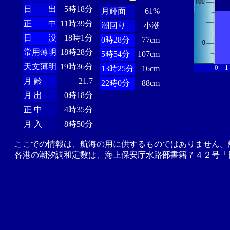
日 出
5時18分
月輝面
61%
正 中
11時39分
潮回り
小潮
日 没
18時1分
0時28分
77cm
常用薄明
18時28分
5時54分
107cm
天文薄明
19時36分
0
1
13時25分
16cm
月 齢
21.7
22時0分
88cm
月 出
0時18分
正 中
4時35分
月 入
8時50分
ここでの情報は、航海の用に供するものではありません。
各港の潮汐調和定数は、海上保安庁水路部書籍７４２号「