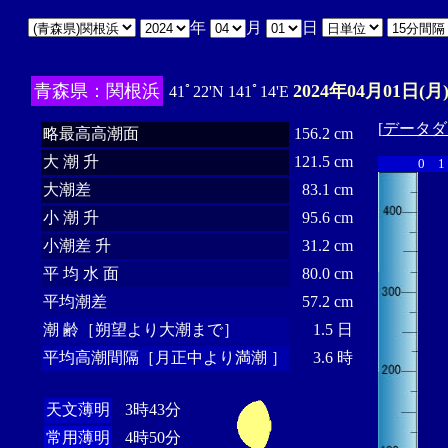
年
月
日
青森県：関根浜
2024年04月01日(月
41ﾟ22'N 141ﾟ14'E
[
データダ
略最高高潮面
156.2 cm
大 潮 升
121.5 cm
0
1
大潮差
83.1 cm
小 潮 升
95.6 cm
小潮差 升
31.2 cm
平 均 水 面
80.0 cm
平均潮差
57.2 cm
潮 齢［朔望より大潮まで］
1.5 日
平均高潮間隔［月正中より満潮 ］
3.6 時
天文薄明
3時43分
常用薄明
4時50分