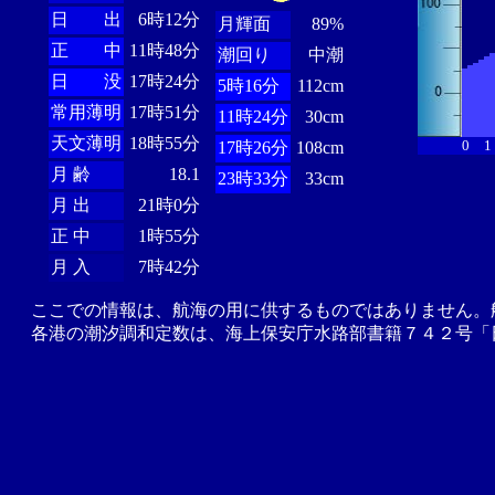
日 出
6時12分
月輝面
89%
正 中
11時48分
潮回り
中潮
日 没
17時24分
5時16分
112cm
常用薄明
17時51分
11時24分
30cm
天文薄明
18時55分
0
1
17時26分
108cm
月 齢
18.1
23時33分
33cm
月 出
21時0分
正 中
1時55分
月 入
7時42分
ここでの情報は、航海の用に供するものではありません。
各港の潮汐調和定数は、海上保安庁水路部書籍７４２号「