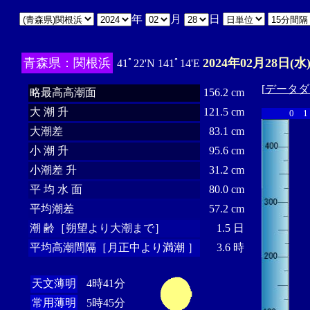
年
月
日
青森県：関根浜
2024年02月28日(水
41ﾟ22'N 141ﾟ14'E
[
データダ
略最高高潮面
156.2 cm
大 潮 升
121.5 cm
0
1
大潮差
83.1 cm
小 潮 升
95.6 cm
小潮差 升
31.2 cm
平 均 水 面
80.0 cm
平均潮差
57.2 cm
潮 齢［朔望より大潮まで］
1.5 日
平均高潮間隔［月正中より満潮 ］
3.6 時
天文薄明
4時41分
常用薄明
5時45分