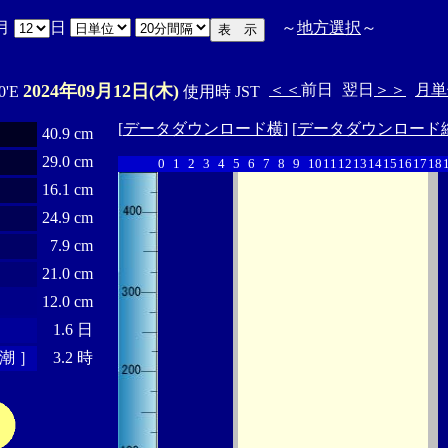
月
日
～
地方選択
～
2024年09月12日(木)
＜＜
前日
翌日
＞＞
月単
0'E
使用時 JST
[
データダウンロード横
] [
データダウンロード
40.9 cm
29.0 cm
0
1
2
3
4
5
6
7
8
9
10
11
12
13
14
15
16
17
18
16.1 cm
24.9 cm
7.9 cm
21.0 cm
12.0 cm
1.6 日
潮 ］
3.2 時