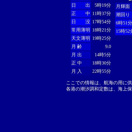
日 出
5時19分
月輝面
正 中
11時37分
潮回り
日 没
17時54分
6時51
常用薄明
18時21分
15時52
天文薄明
19時25分
月 齢
9.0
月 出
14時5分
正 中
18時30分
月 入
22時55分
ここでの情報は、航海の用に
各港の潮汐調和定数は、海上保