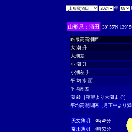
年
山形県：酒田
38ﾟ55'N 139ﾟ5
略最高高潮面
大 潮 升
大潮差
小 潮 升
小潮差 升
平 均 水 面
平均潮差
潮 齢［朔望より大潮まで］
平均高潮間隔［月正中より満
天文薄明
3時48分
常用薄明
4時52分