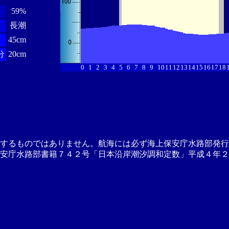
59%
長潮
分
45cm
分
20cm
0
1
2
3
4
5
6
7
8
9
10
11
12
13
14
15
16
17
18
供するものではありません。航海には必ず海上保安庁水路部発行
安庁水路部書籍７４２号「日本沿岸潮汐調和定数」平成４年２