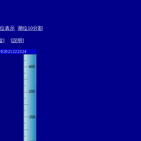
位表示
潮位10分割
縦
] [
説明
]
19
20
21
22
23
24