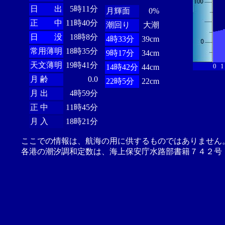
日 出
5時11分
月輝面
0%
正 中
11時40分
潮回り
大潮
日 没
18時8分
4時33分
39cm
常用薄明
18時35分
9時17分
34cm
天文薄明
19時41分
0
1
14時42分
44cm
月 齢
0.0
22時5分
22cm
月 出
4時59分
正 中
11時45分
月 入
18時21分
ここでの情報は、航海の用に供するものではありません
各港の潮汐調和定数は、海上保安庁水路部書籍７４２号