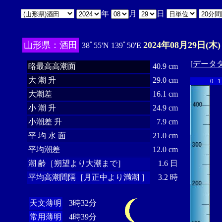
年
月
日
山形県：酒田
2024年08月29日(木)
38ﾟ55'N 139ﾟ50'E
[
データ
略最高高潮面
40.9 cm
大 潮 升
29.0 cm
0
1
大潮差
16.1 cm
小 潮 升
24.9 cm
小潮差 升
7.9 cm
平 均 水 面
21.0 cm
平均潮差
12.0 cm
潮 齢［朔望より大潮まで］
1.6 日
平均高潮間隔［月正中より満潮 ］
3.2 時
天文薄明
3時32分
常用薄明
4時39分