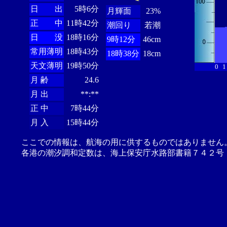
日 出
5時6分
月輝面
23%
正 中
11時42分
潮回り
若潮
日 没
18時16分
9時12分
46cm
常用薄明
18時43分
18時38分
18cm
天文薄明
19時50分
0
1
月 齢
24.6
月 出
**:**
正 中
7時44分
月 入
15時44分
ここでの情報は、航海の用に供するものではありません
各港の潮汐調和定数は、海上保安庁水路部書籍７４２号