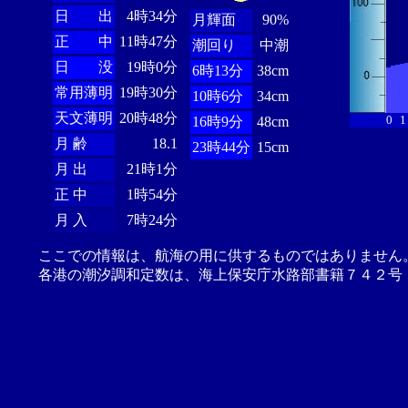
日 出
4時34分
月輝面
90%
正 中
11時47分
潮回り
中潮
日 没
19時0分
6時13分
38cm
常用薄明
19時30分
10時6分
34cm
天文薄明
20時48分
0
1
16時9分
48cm
月 齢
18.1
23時44分
15cm
月 出
21時1分
正 中
1時54分
月 入
7時24分
ここでの情報は、航海の用に供するものではありません
各港の潮汐調和定数は、海上保安庁水路部書籍７４２号