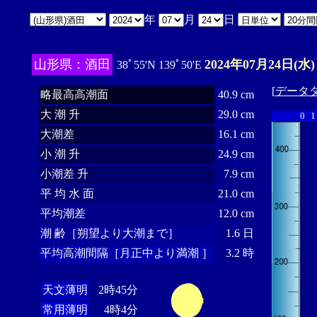
年
月
日
山形県：酒田
2024年07月24日(水)
38ﾟ55'N 139ﾟ50'E
[
データ
略最高高潮面
40.9 cm
大 潮 升
29.0 cm
0
1
大潮差
16.1 cm
小 潮 升
24.9 cm
小潮差 升
7.9 cm
平 均 水 面
21.0 cm
平均潮差
12.0 cm
潮 齢［朔望より大潮まで］
1.6 日
平均高潮間隔［月正中より満潮 ］
3.2 時
天文薄明
2時45分
常用薄明
4時4分