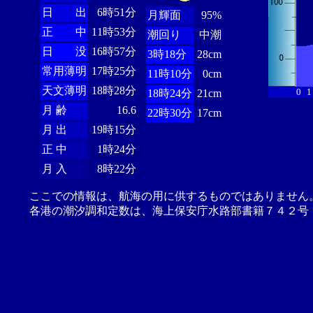
日 出
6時51分
月輝面
95%
正 中
11時53分
潮回り
中潮
日 没
16時57分
3時18分
28cm
常用薄明
17時25分
11時10分
0cm
天文薄明
18時28分
0
1
18時24分
21cm
月 齢
16.6
22時30分
17cm
月 出
19時15分
正 中
1時24分
月 入
8時22分
ここでの情報は、航海の用に供するものではありません
各港の潮汐調和定数は、海上保安庁水路部書籍７４２号