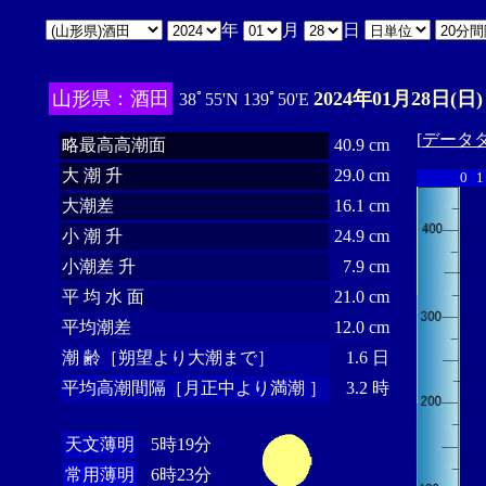
年
月
日
山形県：酒田
2024年01月28日(日)
38ﾟ55'N 139ﾟ50'E
[
データ
略最高高潮面
40.9 cm
大 潮 升
29.0 cm
0
1
大潮差
16.1 cm
小 潮 升
24.9 cm
小潮差 升
7.9 cm
平 均 水 面
21.0 cm
平均潮差
12.0 cm
潮 齢［朔望より大潮まで］
1.6 日
平均高潮間隔［月正中より満潮 ］
3.2 時
天文薄明
5時19分
常用薄明
6時23分