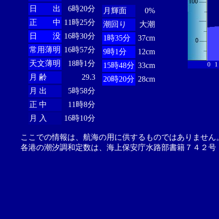
日 出
6時20分
月輝面
0%
正 中
11時25分
潮回り
大潮
日 没
16時30分
1時35分
37cm
常用薄明
16時57分
9時1分
12cm
天文薄明
18時1分
0
1
15時48分
33cm
月 齢
29.3
20時20分
28cm
月 出
5時58分
正 中
11時8分
月 入
16時10分
ここでの情報は、航海の用に供するものではありません
各港の潮汐調和定数は、海上保安庁水路部書籍７４２号