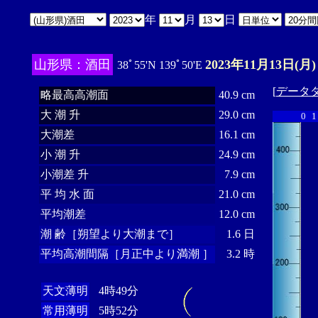
年
月
日
山形県：酒田
2023年11月13日(月)
38ﾟ55'N 139ﾟ50'E
[
データ
略最高高潮面
40.9 cm
大 潮 升
29.0 cm
0
1
大潮差
16.1 cm
小 潮 升
24.9 cm
小潮差 升
7.9 cm
平 均 水 面
21.0 cm
平均潮差
12.0 cm
潮 齢［朔望より大潮まで］
1.6 日
平均高潮間隔［月正中より満潮 ］
3.2 時
天文薄明
4時49分
常用薄明
5時52分