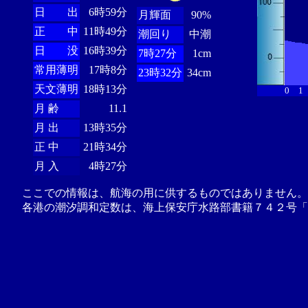
日 出
6時59分
月輝面
90%
正 中
11時49分
潮回り
中潮
日 没
16時39分
7時27分
1cm
常用薄明
17時8分
23時32分
34cm
天文薄明
18時13分
0
1
月 齢
11.1
月 出
13時35分
正 中
21時34分
月 入
4時27分
ここでの情報は、航海の用に供するものではありません。
各港の潮汐調和定数は、海上保安庁水路部書籍７４２号「