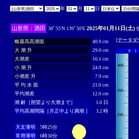
年
月
日
山形県：酒田
2025年01月11日(土)
38ﾟ55'N 139ﾟ50'E
使
[
データダ
略最高高潮面
40.9 cm
大 潮 升
29.0 cm
0
1
大潮差
16.1 cm
小 潮 升
24.9 cm
小潮差 升
7.9 cm
平 均 水 面
21.0 cm
平均潮差
12.0 cm
潮 齢［朔望より大潮まで］
1.6 日
平均高潮間隔［月正中より満潮 ］
3.2 時
天文薄明
5時25分
常用薄明
6時30分