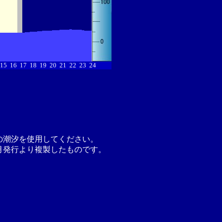
15
16
17
18
19
20
21
22
23
24
の潮汐を使用してください。
月発行より複製したものです。