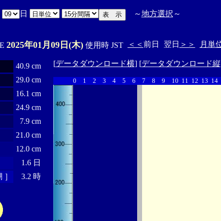
月
日
～
地方選択
～
2025年01月09日(木)
＜＜
前日
翌日
＞＞
月単
'E
使用時 JST
[
データダウンロード横
] [
データダウンロード縦
40.9 cm
29.0 cm
0
1
2
3
4
5
6
7
8
9
10
11
12
13
14
16.1 cm
24.9 cm
7.9 cm
21.0 cm
12.0 cm
1.6 日
 ］
3.2 時