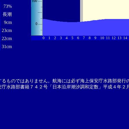
73%
長潮
9cm
23cm
0
1
2
3
4
5
6
7
8
9
10
11
12
13
14
22cm
31cm
するものではありません。航海には必ず海上保安庁水路部発行
安庁水路部書籍７４２号「日本沿岸潮汐調和定数」平成４年２