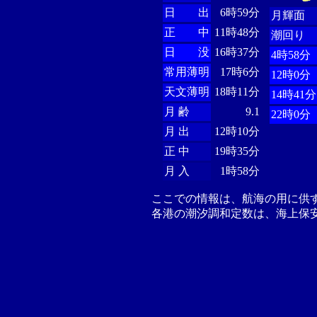
日 出
6時59分
月輝面
正 中
11時48分
潮回り
日 没
16時37分
4時58分
常用薄明
17時6分
12時0分
天文薄明
18時11分
14時41分
月 齢
9.1
22時0分
月 出
12時10分
正 中
19時35分
月 入
1時58分
ここでの情報は、航海の用に供
各港の潮汐調和定数は、海上保