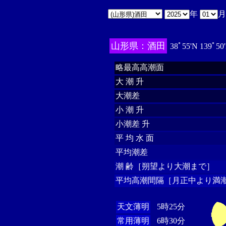
年
山形県：酒田
38ﾟ55'N 139ﾟ50
略最高高潮面
大 潮 升
大潮差
小 潮 升
小潮差 升
平 均 水 面
平均潮差
潮 齢［朔望より大潮まで］
平均高潮間隔［月正中より満潮
天文薄明
5時25分
常用薄明
6時30分