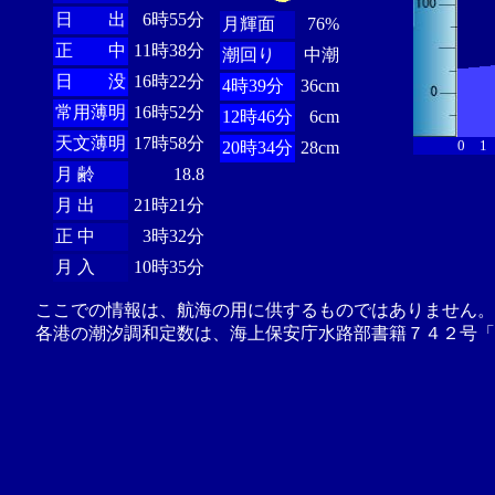
日 出
6時55分
月輝面
76%
正 中
11時38分
潮回り
中潮
日 没
16時22分
4時39分
36cm
常用薄明
16時52分
12時46分
6cm
天文薄明
17時58分
0
1
20時34分
28cm
月 齢
18.8
月 出
21時21分
正 中
3時32分
月 入
10時35分
ここでの情報は、航海の用に供するものではありません。
各港の潮汐調和定数は、海上保安庁水路部書籍７４２号「