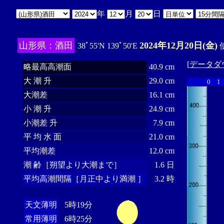
年
月
日
山形県：酒田
2024年12月20日(金)
38ﾟ55'N 139ﾟ50'E
使
[
データダ
略最高高潮面
40.9 cm
大 潮 升
29.0 cm
0
1
大潮差
16.1 cm
小 潮 升
24.9 cm
小潮差 升
7.9 cm
平 均 水 面
21.0 cm
平均潮差
12.0 cm
潮 齢［朔望より大潮まで］
1.6 日
平均高潮間隔［月正中より満潮 ］
3.2 時
天文薄明
5時19分
常用薄明
6時25分