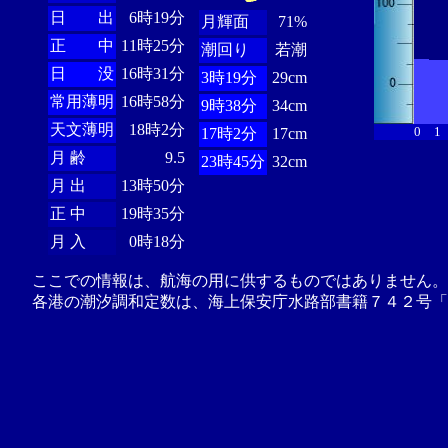
日 出
6時19分
月輝面
71%
正 中
11時25分
潮回り
若潮
日 没
16時31分
3時19分
29cm
常用薄明
16時58分
9時38分
34cm
天文薄明
18時2分
0
1
17時2分
17cm
月 齢
9.5
23時45分
32cm
月 出
13時50分
正 中
19時35分
月 入
0時18分
ここでの情報は、航海の用に供するものではありません。
各港の潮汐調和定数は、海上保安庁水路部書籍７４２号「