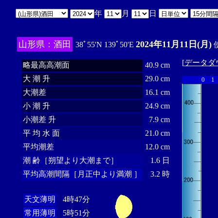
年
月
日
山形県：酒田
2024年11月11日(月)
38ﾟ55'N 139ﾟ50'E
使
[
データダ
略最高高潮面
40.9 cm
大 潮 升
29.0 cm
0
1
大潮差
16.1 cm
小 潮 升
24.9 cm
小潮差 升
7.9 cm
平 均 水 面
21.0 cm
平均潮差
12.0 cm
潮 齢［朔望より大潮まで］
1.6 日
平均高潮間隔［月正中より満潮 ］
3.2 時
天文薄明
4時47分
常用薄明
5時51分