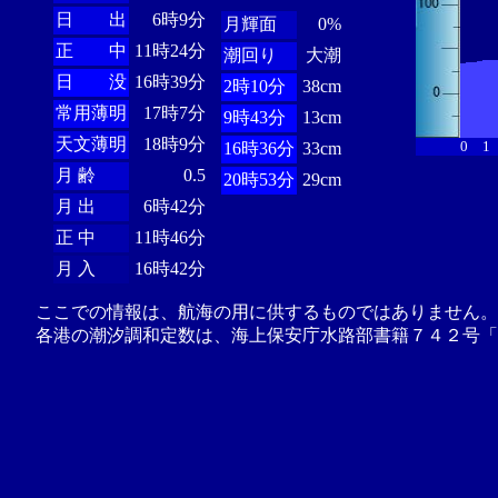
日 出
6時9分
月輝面
0%
正 中
11時24分
潮回り
大潮
日 没
16時39分
2時10分
38cm
常用薄明
17時7分
9時43分
13cm
天文薄明
18時9分
0
1
16時36分
33cm
月 齢
0.5
20時53分
29cm
月 出
6時42分
正 中
11時46分
月 入
16時42分
ここでの情報は、航海の用に供するものではありません。
各港の潮汐調和定数は、海上保安庁水路部書籍７４２号「