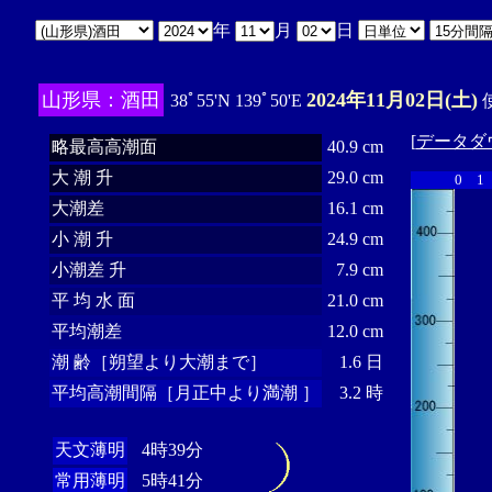
年
月
日
山形県：酒田
2024年11月02日(土)
38ﾟ55'N 139ﾟ50'E
使
[
データダ
略最高高潮面
40.9 cm
大 潮 升
29.0 cm
0
1
大潮差
16.1 cm
小 潮 升
24.9 cm
小潮差 升
7.9 cm
平 均 水 面
21.0 cm
平均潮差
12.0 cm
潮 齢［朔望より大潮まで］
1.6 日
平均高潮間隔［月正中より満潮 ］
3.2 時
天文薄明
4時39分
常用薄明
5時41分