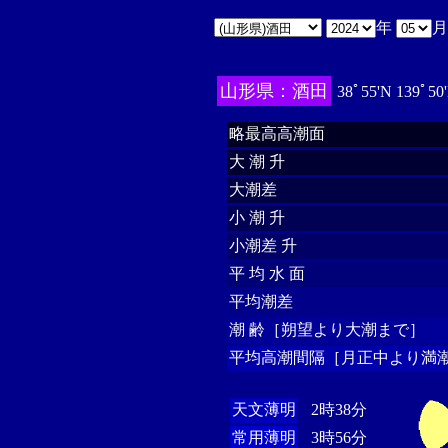
年
山形県：酒田
38ﾟ55'N 139ﾟ50
略最高高潮面
大 潮 升
大潮差
小 潮 升
小潮差 升
平 均 水 面
平均潮差
潮 齢［朔望より大潮まで］
平均高潮間隔［月正中より満潮
天文薄明
2時38分
常用薄明
3時56分