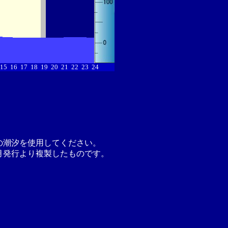
15
16
17
18
19
20
21
22
23
24
の潮汐を使用してください。
月発行より複製したものです。