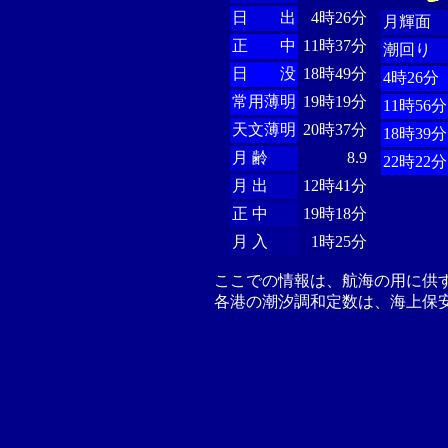
日 出
4時26分
月輝面
正 中
11時37分
潮回り
日 没
18時49分
4時26分
常用薄明
19時19分
11時56分
天文薄明
20時37分
18時39分
月 齢
8.9
22時22分
月 出
12時41分
正 中
19時18分
月 入
1時25分
ここでの情報は、航海の用に供
各港の潮汐調和定数は、海上保