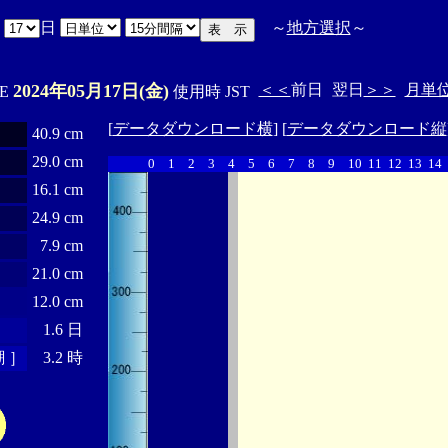
月
日
～
地方選択
～
2024年05月17日(金)
＜＜
前日
翌日
＞＞
月単
'E
使用時 JST
[
データダウンロード横
] [
データダウンロード縦
40.9 cm
29.0 cm
0
1
2
3
4
5
6
7
8
9
10
11
12
13
14
16.1 cm
24.9 cm
7.9 cm
21.0 cm
12.0 cm
1.6 日
 ］
3.2 時