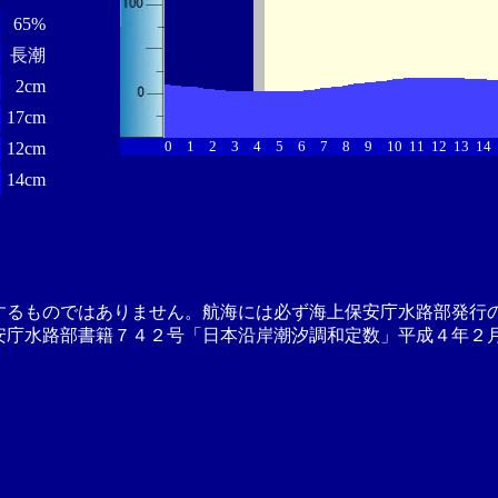
65%
長潮
2cm
17cm
0
1
2
3
4
5
6
7
8
9
10
11
12
13
14
12cm
14cm
するものではありません。航海には必ず海上保安庁水路部発行
安庁水路部書籍７４２号「日本沿岸潮汐調和定数」平成４年２