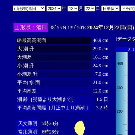
年
月
日
山形県：酒田
2024年12月22日(日)
38ﾟ55'N 139ﾟ50'E
[
データ
略最高高潮面
40.9 cm
大 潮 升
29.0 cm
0
1
大潮差
16.1 cm
小 潮 升
24.9 cm
小潮差 升
7.9 cm
平 均 水 面
21.0 cm
平均潮差
12.0 cm
潮 齢［朔望より大潮まで］
1.6 日
平均高潮間隔［月正中より満潮 ］
3.2 時
天文薄明
5時20分
常用薄明
6時26分