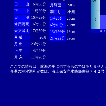
日 出
6時56分
月輝面
58%
正 中
11時39分
潮回り
小潮
日 没
16時23分
1時25分
25cm
常用薄明
16時53分
6時40分
29cm
天文薄明
17時59分
0
1
13時56分
13cm
月 齢
20.8
21時22分
29cm
月 出
23時22分
正 中
4時57分
月 入
11時20分
ここでの情報は、航海の用に供するものではありません
各港の潮汐調和定数は、海上保安庁水路部書籍７４２号