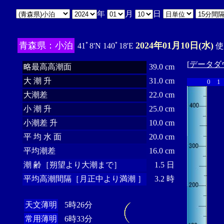
年
月
日
青森県：小泊
2024年01月10日(水)
41ﾟ8'N 140ﾟ18'E
使
[
データダ
略最高高潮面
39.0 cm
大 潮 升
31.0 cm
0
1
大潮差
22.0 cm
小 潮 升
25.0 cm
小潮差 升
10.0 cm
平 均 水 面
20.0 cm
平均潮差
16.0 cm
潮 齢［朔望より大潮まで］
1.5 日
平均高潮間隔［月正中より満潮 ］
3.2 時
天文薄明
5時26分
常用薄明
6時33分