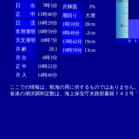
日 出
7時3分
月輝面
3%
正 中
11時46分
潮回り
大潮
日 没
16時29分
1時18分
28cm
常用薄明
16時59分
8時48分
-2cm
天文薄明
18時7分
0
1
15時42分
19cm
月 齢
28.1
19時59分
13cm
月 出
6時3分
正 中
10時22分
月 入
14時40分
ここでの情報は、航海の用に供するものではありません。
各港の潮汐調和定数は、海上保安庁水路部書籍７４２号「