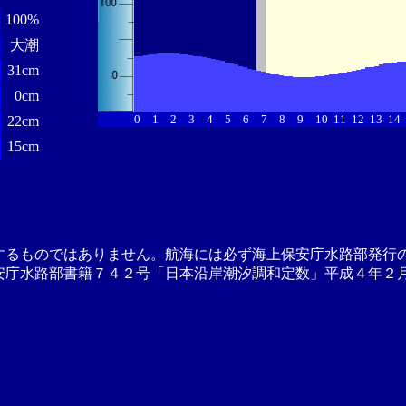
100%
大潮
31cm
0cm
0
1
2
3
4
5
6
7
8
9
10
11
12
13
14
22cm
15cm
するものではありません。航海には必ず海上保安庁水路部発行
安庁水路部書籍７４２号「日本沿岸潮汐調和定数」平成４年２