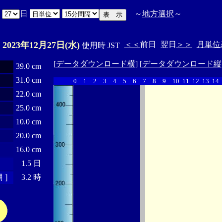
月
日
～
地方選択
～
2023年12月27日(水)
＜＜
前日
翌日
＞＞
月単位
E
使用時 JST
[
データダウンロード横
] [
データダウンロード縦
39.0 cm
31.0 cm
0
1
2
3
4
5
6
7
8
9
10
11
12
13
14
22.0 cm
25.0 cm
10.0 cm
20.0 cm
16.0 cm
1.5 日
 ］
3.2 時