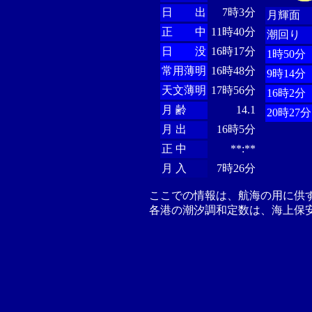
日 出
7時3分
月輝面
正 中
11時40分
潮回り
日 没
16時17分
1時50分
常用薄明
16時48分
9時14分
天文薄明
17時56分
16時2分
月 齢
14.1
20時27分
月 出
16時5分
正 中
**:**
月 入
7時26分
ここでの情報は、航海の用に供
各港の潮汐調和定数は、海上保