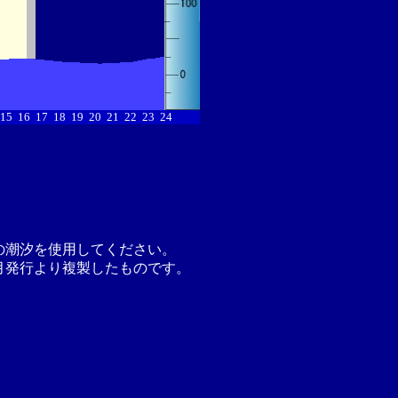
15
16
17
18
19
20
21
22
23
24
の潮汐を使用してください。
月発行より複製したものです。