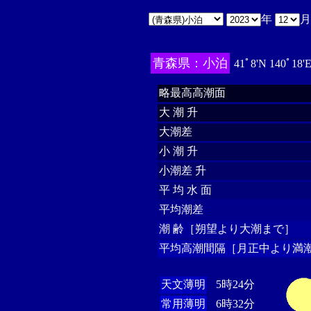
年
青森県：小泊
41ﾟ8'N 140ﾟ18'
略最高高潮面
大 潮 升
大潮差
小 潮 升
小潮差 升
平 均 水 面
平均潮差
潮 齢［朔望より大潮まで］
平均高潮間隔［月正中より満潮
天文薄明
5時24分
常用薄明
6時32分