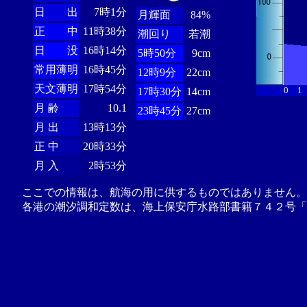
日 出
7時1分
月輝面
84%
正 中
11時38分
潮回り
若潮
日 没
16時14分
5時50分
9cm
常用薄明
16時45分
12時9分
22cm
天文薄明
17時54分
0
1
17時30分
14cm
月 齢
10.1
23時45分
27cm
月 出
13時13分
正 中
20時33分
月 入
2時53分
ここでの情報は、航海の用に供するものではありません。
各港の潮汐調和定数は、海上保安庁水路部書籍７４２号「