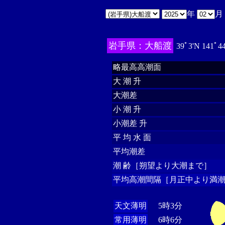
年
月
岩手県：大船渡
39ﾟ3'N 141ﾟ4
略最高高潮面
大 潮 升
大潮差
小 潮 升
小潮差 升
平 均 水 面
平均潮差
潮 齢［朔望より大潮まで］
平均高潮間隔［月正中より満潮
天文薄明
5時3分
常用薄明
6時6分