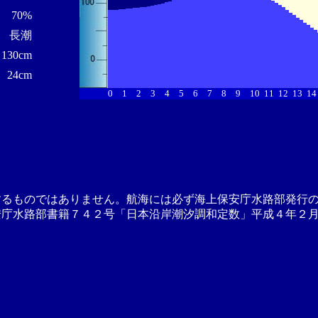
70%
長潮
130cm
24cm
0
1
2
3
4
5
6
7
8
9
10
11
12
13
14
するものではありません。航海には必ず海上保安庁水路部発行
安庁水路部書籍７４２号「日本沿岸潮汐調和定数」平成４年２