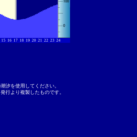
15
16
17
18
19
20
21
22
23
24
の潮汐を使用してください。
月発行より複製したものです。