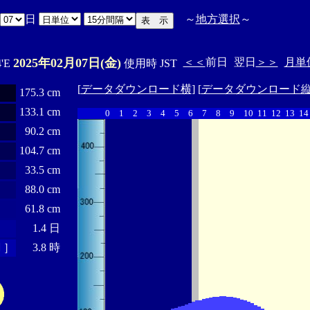
日
～
地方選択
～
2025年02月07日(金)
＜＜
前日
翌日
＞＞
月単
4'E
使用時 JST
[
データダウンロード横
] [
データダウンロード
175.3 cm
133.1 cm
0
1
2
3
4
5
6
7
8
9
10
11
12
13
14
90.2 cm
104.7 cm
33.5 cm
88.0 cm
61.8 cm
1.4 日
 ］
3.8 時