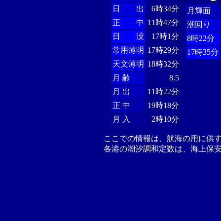
日 出
6時34分
月輝面
正 中
11時47分
潮回り
日 没
17時1分
8時22分
常用薄明
17時29分
17時35分
天文薄明
18時32分
月 齢
8.5
月 出
11時22分
正 中
19時18分
月 入
2時10分
ここでの情報は、航海の用に供
各港の潮汐調和定数は、海上保