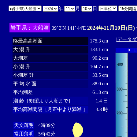
年
月
日
岩手県：大船渡
2024年11月10日(日)
39ﾟ3'N 141ﾟ44'E
[
データダ
略最高高潮面
175.3 cm
大 潮 升
133.1 cm
0
1
大潮差
90.2 cm
小 潮 升
104.7 cm
小潮差 升
33.5 cm
平 均 水 面
88.0 cm
平均潮差
61.8 cm
潮 齢［朔望より大潮まで］
1.4 日
平均高潮間隔［月正中より満潮 ］
3.8 時
天文薄明
4時39分
常用薄明
5時42分