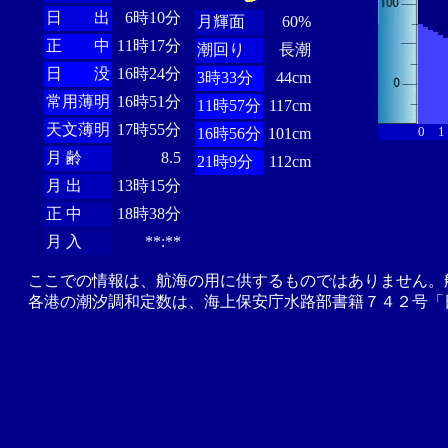
日 出
6時10分
月輝面
60%
正 中
11時17分
潮回り
長潮
日 没
16時24分
3時33分
44cm
常用薄明
16時51分
11時57分
117cm
天文薄明
17時55分
0
1
16時56分
101cm
月 齢
8.5
21時9分
112cm
月 出
13時15分
正 中
18時38分
月 入
**:**
ここでの情報は、航海の用に供するものではありません。
各港の潮汐調和定数は、海上保安庁水路部書籍７４２号「