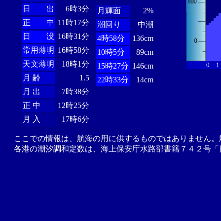
日 出
6時3分
月輝面
2%
正 中
11時17分
潮回り
中潮
日 没
16時31分
4時58分
136cm
常用薄明
16時58分
10時5分
89cm
天文薄明
18時1分
0
1
15時27分
146cm
月 齢
1.5
22時33分
14cm
月 出
7時38分
正 中
12時25分
月 入
17時6分
ここでの情報は、航海の用に供するものではありません。
各港の潮汐調和定数は、海上保安庁水路部書籍７４２号「