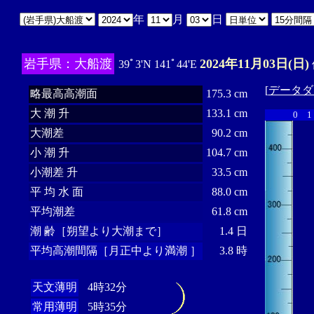
年
月
日
岩手県：大船渡
2024年11月03日(日)
39ﾟ3'N 141ﾟ44'E
[
データダ
略最高高潮面
175.3 cm
大 潮 升
133.1 cm
0
1
大潮差
90.2 cm
小 潮 升
104.7 cm
小潮差 升
33.5 cm
平 均 水 面
88.0 cm
平均潮差
61.8 cm
潮 齢［朔望より大潮まで］
1.4 日
平均高潮間隔［月正中より満潮 ］
3.8 時
天文薄明
4時32分
常用薄明
5時35分