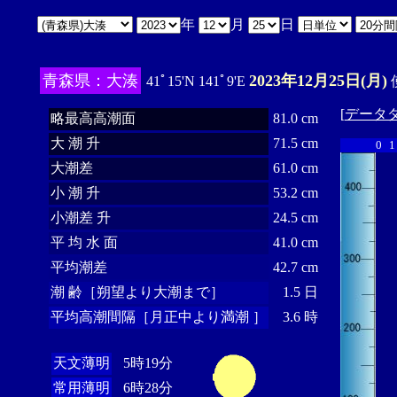
年
月
日
青森県：大湊
2023年12月25日(月)
41ﾟ15'N 141ﾟ9'E
[
データ
略最高高潮面
81.0 cm
大 潮 升
71.5 cm
0
1
大潮差
61.0 cm
小 潮 升
53.2 cm
小潮差 升
24.5 cm
平 均 水 面
41.0 cm
平均潮差
42.7 cm
潮 齢［朔望より大潮まで］
1.5 日
平均高潮間隔［月正中より満潮 ］
3.6 時
天文薄明
5時19分
常用薄明
6時28分