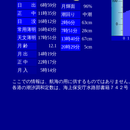
日 出
6時59分
月輝面
96%
正 中
11時35分
潮回り
中潮
日 没
16時12分
2時6分
63cm
常用薄明
16時43分
7時51分
28cm
天文薄明
17時51分
0
1
13時40分
67cm
月 齢
12.1
20時29分
5cm
月 出
14時19分
正 中
22時17分
月 入
5時14分
ここでの情報は、航海の用に供するものではありません
各港の潮汐調和定数は、海上保安庁水路部書籍７４２号