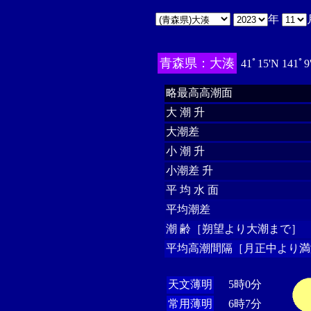
年
青森県：大湊
41ﾟ15'N 141ﾟ9
略最高高潮面
大 潮 升
大潮差
小 潮 升
小潮差 升
平 均 水 面
平均潮差
潮 齢［朔望より大潮まで］
平均高潮間隔［月正中より満
天文薄明
5時0分
常用薄明
6時7分