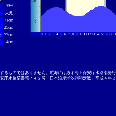
99%
大潮
分
71cm
分
25cm
0
1
2
3
4
5
6
7
8
9
10
11
12
13
14
15
16
17
18
分
77cm
分
4cm
供するものではありません。航海には必ず海上保安庁水路部発行
安庁水路部書籍７４２号「日本沿岸潮汐調和定数」平成４年２