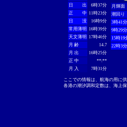
日 出
6時37分
月輝面
正 中
11時23分
潮回り
日 没
16時9分
3時41
常用薄明
16時39分
9時29
天文薄明
17時46分
15時19
月 齢
14.7
22時3
月 出
16時25分
正 中
**:**
月 入
7時31分
ここでの情報は、航海の用に
各港の潮汐調和定数は、海上保