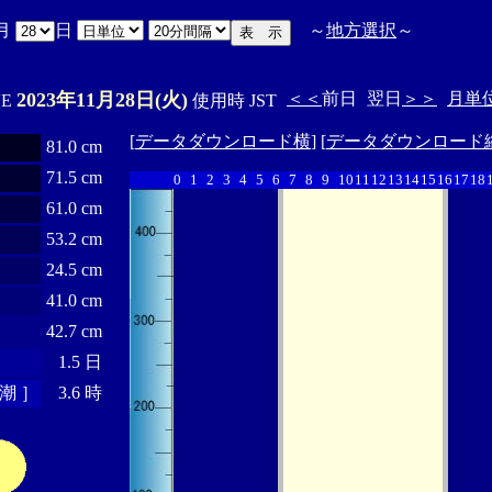
月
日
～
地方選択
～
2023年11月28日(火)
＜＜
前日
翌日
＞＞
月単
'E
使用時 JST
[
データダウンロード横
] [
データダウンロード
81.0 cm
71.5 cm
0
1
2
3
4
5
6
7
8
9
10
11
12
13
14
15
16
17
18
61.0 cm
53.2 cm
24.5 cm
41.0 cm
42.7 cm
1.5 日
潮 ］
3.6 時