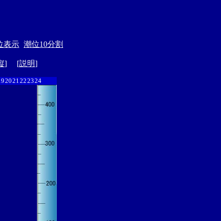
位表示
潮位10分割
縦
] [
説明
]
19
20
21
22
23
24