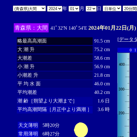
年
月
日
青森県：大間
2024年01月22日(月)
41ﾟ32'N 140ﾟ54'E
[
データ
略最高高潮面
91.5 cm
大 潮 升
75.2 cm
0
1
大潮差
58.6 cm
小 潮 升
56.9 cm
小潮差 升
21.8 cm
平 均 水 面
46.0 cm
平均潮差
40.2 cm
潮 齢［朔望より大潮まで］
1.6 日
平均高潮間隔［月正中より満潮 ］
3.6 時
天文薄明
5時20分
常用薄明
6時27分