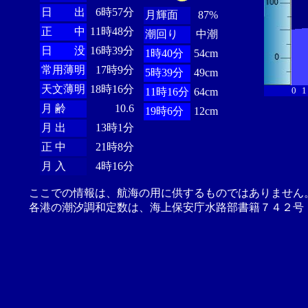
日 出
6時57分
月輝面
87%
正 中
11時48分
潮回り
中潮
日 没
16時39分
1時40分
54cm
常用薄明
17時9分
5時39分
49cm
天文薄明
18時16分
0
1
11時16分
64cm
月 齢
10.6
19時6分
12cm
月 出
13時1分
正 中
21時8分
月 入
4時16分
ここでの情報は、航海の用に供するものではありません
各港の潮汐調和定数は、海上保安庁水路部書籍７４２号