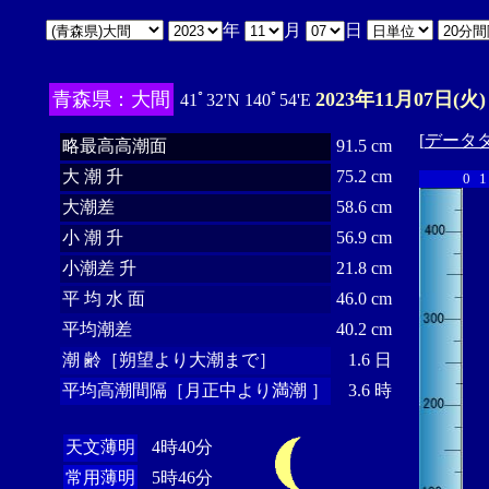
年
月
日
青森県：大間
2023年11月07日(火)
41ﾟ32'N 140ﾟ54'E
[
データ
略最高高潮面
91.5 cm
大 潮 升
75.2 cm
0
1
大潮差
58.6 cm
小 潮 升
56.9 cm
小潮差 升
21.8 cm
平 均 水 面
46.0 cm
平均潮差
40.2 cm
潮 齢［朔望より大潮まで］
1.6 日
平均高潮間隔［月正中より満潮 ］
3.6 時
天文薄明
4時40分
常用薄明
5時46分