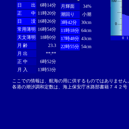
日 出
6時14分
月輝面
34%
正 中
11時20分
潮回り
小潮
日 没
16時26分
3時42分
30cm
常用薄明
16時54分
11時18分
64cm
天文薄明
18時0分
0
1
17時48分
43cm
月 齢
23.3
22時55分
54cm
月 出
**:**
正 中
6時52分
月 入
13時53分
ここでの情報は、航海の用に供するものではありません
各港の潮汐調和定数は、海上保安庁水路部書籍７４２号