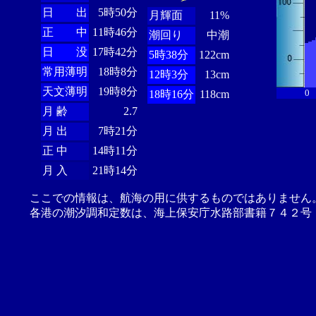
日 出
5時50分
月輝面
11%
正 中
11時46分
潮回り
中潮
日 没
17時42分
5時38分
122cm
常用薄明
18時8分
12時3分
13cm
天文薄明
19時8分
0
18時16分
118cm
月 齢
2.7
月 出
7時21分
正 中
14時11分
月 入
21時14分
ここでの情報は、航海の用に供するものではありません
各港の潮汐調和定数は、海上保安庁水路部書籍７４２号