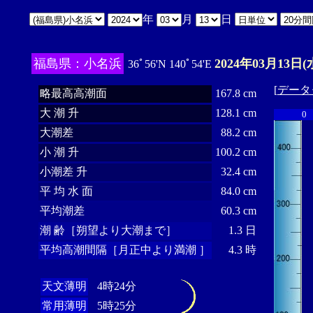
年
月
日
福島県：小名浜
2024年03月13日(
36ﾟ56'N 140ﾟ54'E
[
データ
略最高高潮面
167.8 cm
大 潮 升
128.1 cm
0
大潮差
88.2 cm
小 潮 升
100.2 cm
小潮差 升
32.4 cm
平 均 水 面
84.0 cm
平均潮差
60.3 cm
潮 齢［朔望より大潮まで］
1.3 日
平均高潮間隔［月正中より満潮 ］
4.3 時
天文薄明
4時24分
常用薄明
5時25分